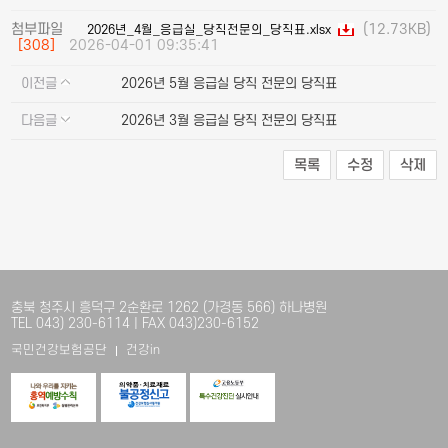
첨부파일
(12.73KB)
2026년_4월_응급실_당직전문의_당직표.xlsx
[308]
2026-04-01 09:35:41
이전글
2026년 5월 응급실 당직 전문의 당직표
다음글
2026년 3월 응급실 당직 전문의 당직표
목록
수정
삭제
충북 청주시 흥덕구 2순환로 1262 (가경동 566) 하나병원
TEL 043) 230-6114 | FAX 043)230-6152
국민건강보험공단
건강in