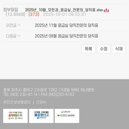
첨부파일
2025년_10월_모든과_응급실_전문의_당직표.xlsx
(12.85KB)
[373]
2025-10-01 09:22:31
이전글
2025년 11월 응급실 당직전문의 당직표
다음글
2025년 09월 응급실 당직전문의 당직표
목록
수정
삭제
충북 청주시 흥덕구 2순환로 1262 (가경동 566) 하나병원
TEL 043) 230-6114 | FAX 043)230-6152
국민건강보험공단
건강in